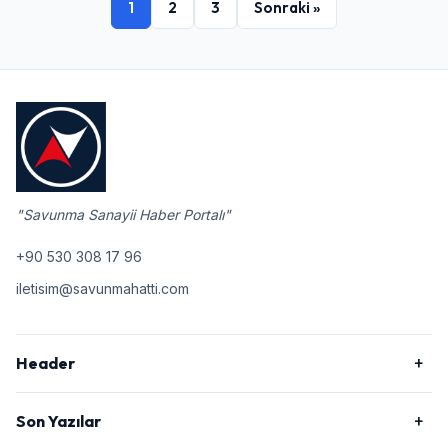
1
2
3
Sonraki »
"Savunma Sanayii Haber Portalı"
+90 530 308 17 96
iletisim@savunmahatti.com
Header
Son Yazılar