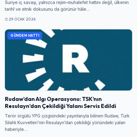
Suriye iç savaşı, yalnızca rejim–muhalefet hattını değil, ülkenin
tarihî ve etnik dokusunu da görünür hâle…
29 OCAK 2026
GÜNDEM HATTI
Rudaw’dan Algı Operasyonu: TSK’nın
Resulayn’dan Çekildiği Yalanı Servis Edildi
Terör örgütü YPG çizgisindeki yayınlarıyla bilinen Rudaw, Türk
Silahlı Kuvvetleri’nin Resulayn’dan çekildiği yönündeki yalan
haberiyle…