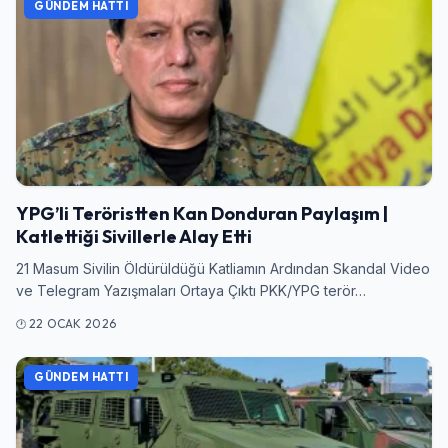
GÜNDEM HATTI
YPG’li Teröristten Kan Donduran Paylaşım |
Katlettiği Sivillerle Alay Etti
21 Masum Sivilin Öldürüldüğü Katliamın Ardından Skandal Video
ve Telegram Yazışmaları Ortaya Çıktı PKK/YPG terör…
22 OCAK 2026
Giriş Yap
GÜNDEM HATTI
Kullanıcı Adı veya E-posta