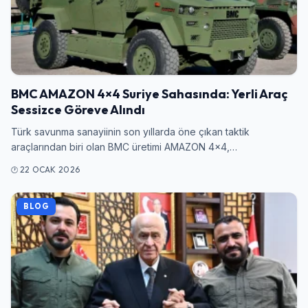
Şifre
BMC AMAZON 4×4 Suriye Sahasında: Yerli Araç
Sessizce Göreve Alındı
Beni Hatırla
Şifremi Unuttum
Türk savunma sanayiinin son yıllarda öne çıkan taktik
Giriş Yap
araçlarından biri olan BMC üretimi AMAZON 4×4,…
22 OCAK 2026
BLOG