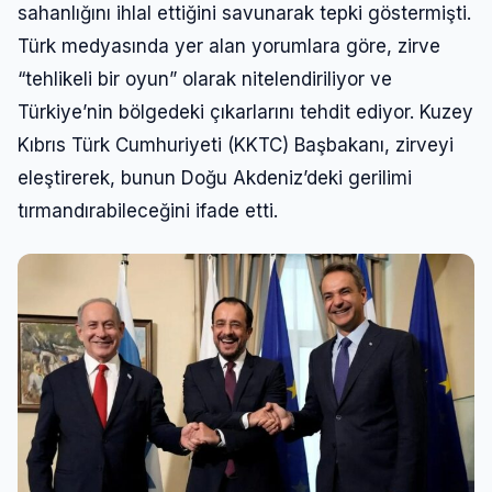
sahanlığını ihlal ettiğini savunarak tepki göstermişti.
Şifre
Türk medyasında yer alan yorumlara göre, zirve
“tehlikeli bir oyun” olarak nitelendiriliyor ve
Türkiye’nin bölgedeki çıkarlarını tehdit ediyor. Kuzey
Beni Hatırla
Şifremi Unuttum
Kıbrıs Türk Cumhuriyeti (KKTC) Başbakanı, zirveyi
Giriş Yap
eleştirerek, bunun Doğu Akdeniz’deki gerilimi
tırmandırabileceğini ifade etti.