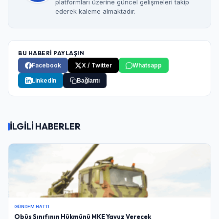
platformları üzerine güncel gelişmeleri takip
ederek kaleme almaktadır.
BU HABERİ PAYLAŞIN
Facebook
X / Twitter
Whatsapp
LinkedIn
Bağlantı
İLGİLİ HABERLER
GÜNDEM HATTI
Obüs Sınıfının Hükmünü MKE Yavuz Verecek