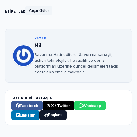
Şifre
Yaşar Güler
ETİKETLER
Beni Hatırla
Şifremi Unuttum
YAZAR
Nil
Giriş Yap
Savunma Hattı editörü. Savunma sanayii,
askeri teknolojiler, havacılık ve deniz
platformları üzerine güncel gelişmeleri takip
ederek kaleme almaktadır.
BU HABERİ PAYLAŞIN
Facebook
X / Twitter
Whatsapp
LinkedIn
Bağlantı