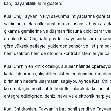
karşı dayanıklılıklarını gösterdi.
Kuai Chi, Tayvan’ın kıyı savunma ihtiyaçlarına göre tas
saldırıları, elektronik karıştırma ve insansız hava araç
çıkarma gemilerine ve düşman filosuna ciddi zarar ver
üretilen Kuai Chi, hafif gövdesi sayesinde sürat, manev
göre yüksek patlayıcı yüklerden sensör ve iletişim pake
hem uzaktan hem de otonom kontrol sistemleriyle çalış
Kuai Chi’nin en kritik özelliği, sürüler hâlinde operas
kadar bir arada çalışabilen sistemler, düşman radarlar
birimlerin hedefe ulaşmasını sağlıyor. Ayrıca Kuai Chi b
korumak için mobil sahte hedefler olarak da kullanılabi
entegre edildiğinde, deniz, hava ve elektronik harp yet
Kuai Chi dronları, Tayvan’ın batı sahil şeridi ve Tayvan 