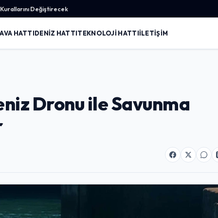
urallarını Değiştirecek
AVA HATTI
DENIZ HATTI
TEKNOLOJI HATTI
İLETIŞIM
eniz Dronu ile Savunma
r