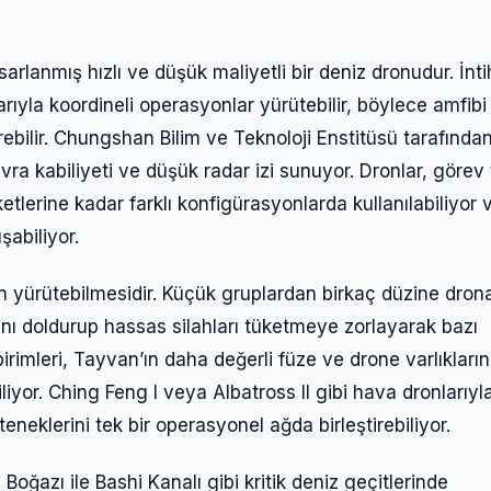
arlanmış hızlı ve düşük maliyetli bir deniz dronudur. İnti
larıyla koordineli operasyonlar yürütebilir, böylece amfibi
ebilir. Chungshan Bilim ve Teknoloji Enstitüsü tarafında
ra kabiliyeti ve düşük radar izi sunuyor. Dronlar, görev 
tlerine kadar farklı konfigürasyonlarda kullanılabiliyor 
abiliyor.
yon yürütebilmesidir. Küçük gruplardan birkaç düzine dron
ını doldurup hassas silahları tüketmeye zorlayarak bazı
irimleri, Tayvan’ın daha değerli füze ve drone varlıkların
liyor. Ching Feng I veya Albatross II gibi hava dronlarıyl
eneklerini tek bir operasyonel ağda birleştirebiliyor.
Boğazı ile Bashi Kanalı gibi kritik deniz geçitlerinde