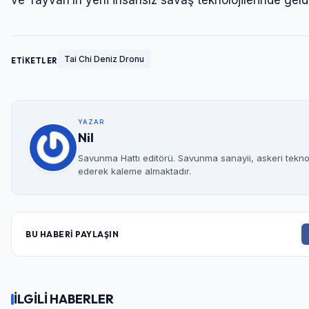
ve Tayvan’ın yerli insansız savaş teknolojilerinde gel
Tai Chi Deniz Dronu
ETİKETLER
YAZAR
Nil
Savunma Hattı editörü. Savunma sanayii, askeri teknolo
ederek kaleme almaktadır.
BU HABERİ PAYLAŞIN
İLGİLİ HABERLER