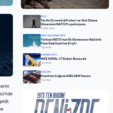
BLOG
Tarihi Zirvenin Şifreleri ve Yeni Dünya
Düzeninin NATO Projeksiyonu
4 hafta önce
DENIZ SAVUNMA HATTI
Türkiye NATO’nun İlk Gemisavar Balistik
Füze Kabiliyetine Erişti
1 ay önce
GÜNDEM HATTI
MKE ENFAL-17 Ezber Bozacak
1 ay önce
ASELSAN
Kuantum Çağına ASELSAN İmzası
1 ay önce
erini
ssü’nde
eldi.
ne