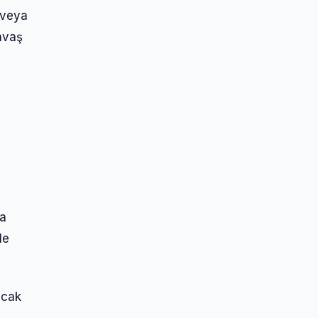
 veya
savaş
ha
le
acak