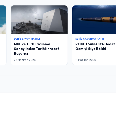
DENIZ SAVUNMA HATTI
DENIZ SAVUNMA HATTI
MKE ve Türk Savunma
ROKETSAN AKYA Hedef
Sanayiinden Tarihi İhracat
Gemiyi İkiye Böldü
Başarısı
22 Haziran 2026
11 Haziran 2026