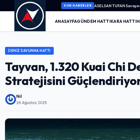
ASELSAN TUFAN Savaşın K
SON HABERLER
ANASAYFA
GÜNDEM HATTI
KARA HATTI
H
DENIZ SAVUNMA HATTI
Tayvan, 1.320 Kuai Chi D
Stratejisini Güçlendiriyo
Nil
26 Ağustos 2025