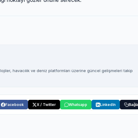
diği noktayı gözler önüne serecek.
Şifre
Beni Hatırla
Şifremi Unuttum
Giriş Yap
jiler, havacılık ve deniz platformları üzerine güncel gelişmeleri takip
Facebook
X / Twitter
Whatsapp
LinkedIn
Bağla