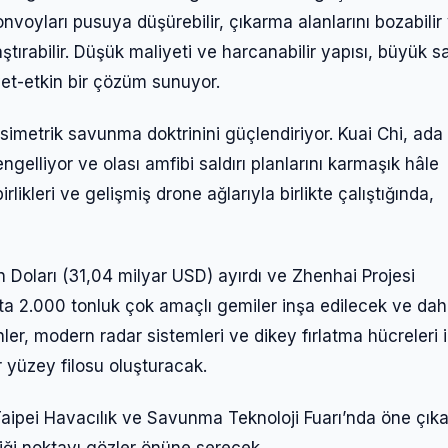
onvoyları pusuya düşürebilir, çıkarma alanlarını bozabilir
ştırabilir. Düşük maliyeti ve harcanabilir yapısı, büyük 
yet-etkin bir çözüm sunuyor.
 asimetrik savunma doktrinini güçlendiriyor. Kuai Chi, ada
ngelliyor ve olası amfibi saldırı planlarını karmaşık hâle
rlikleri ve gelişmiş drone ağlarıyla birlikte çalıştığında,
Doları (31,04 milyar USD) ayırdı ve Zhenhai Projesi
Giriş Yap
tapta 2.000 tonluk çok amaçlı gemiler inşa edilecek ve da
ler, modern radar sistemleri ve dikey fırlatma hücreleri i
ir yüzey filosu oluşturacak.
Kullanıcı Adı veya E-posta
Taipei Havacılık ve Savunma Teknoloji Fuarı’nda öne çık