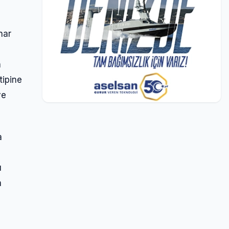
har
n
tipine
ve
a
ı
a