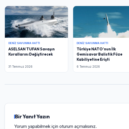
DENIZ SAVUNMA HATTI
DENIZ SAVUNMA HATTI
ASELSAN TUFAN Savaşın
Türkiye NATO’nun İlk
Kurallarını Değiştirecek
Gemisavar Balistik Füze
Kabiliyetine Erişti
31 Temmuz 2026
6 Temmuz 2026
Bir Yanıt Yazın
Yorum yapabilmek için
oturum açmalısınız
.