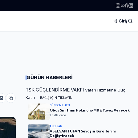
Giriş
GÜNÜN HABERLERİ
TSK GÜÇLENDİRME VAKFI
Vatan Hizmetine Güç
Katın
BAĞIŞ İÇİN TIKLAYIN
GÜNDEM HATTI
Obüs Sınıfının Hükmünü MKE Yavuz Verecek
1 hafta önce
ASELSAN
ASELSAN TUFAN Savaşın Kurallarını
Değiştirecek