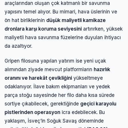
araçlarından oluşan çok katmanlı bir savunma
yapısını temel alıyor. Bu mimari, hava üslerinin ve
ön hat birliklerinin
düşük maliyetli kamikaze
dronlara karşı koruma seviyesini
artırırken, yüksek
maliyetli hava savunma füzelerine duyulan ihtiyacı
da azaltıyor.
Gripen filosuna yapılan yatırım ise yeni uçak
alımından ziyade mevcut platformların
hazırlık
oranını ve harekât çevikliğini
yükseltmeye
odaklanıyor. İlave bakım ekipmanları ve yedek
Giriş Yap
parça stoğu sayesinde her filo daha kısa sürede
sortiye çıkabilecek, gerektiğinde
geçici karayolu
Kullanıcı Adı veya E-posta
pistlerinden operasyon
icra edebilecek. Bu
yaklaşım, İsveç’in Soğuk Savaş döneminde