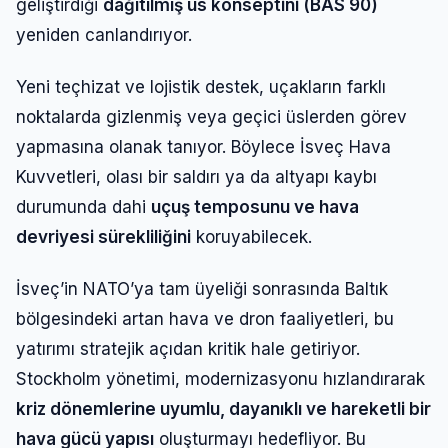
geliştirdiği
dağıtılmış üs konseptini (BAS 90)
Şifre
yeniden canlandırıyor.
Yeni teçhizat ve lojistik destek, uçakların farklı
Beni Hatırla
Şifremi Unuttum
noktalarda gizlenmiş veya geçici üslerden görev
yapmasına olanak tanıyor. Böylece İsveç Hava
Giriş Yap
Kuvvetleri, olası bir saldırı ya da altyapı kaybı
durumunda dahi
uçuş temposunu ve hava
devriyesi sürekliliğini
koruyabilecek.
İsveç’in NATO’ya tam üyeliği sonrasında Baltık
bölgesindeki artan hava ve dron faaliyetleri, bu
yatırımı stratejik açıdan kritik hale getiriyor.
Stockholm yönetimi, modernizasyonu hızlandırarak
kriz dönemlerine uyumlu, dayanıklı ve hareketli bir
hava gücü yapısı
oluşturmayı hedefliyor. Bu