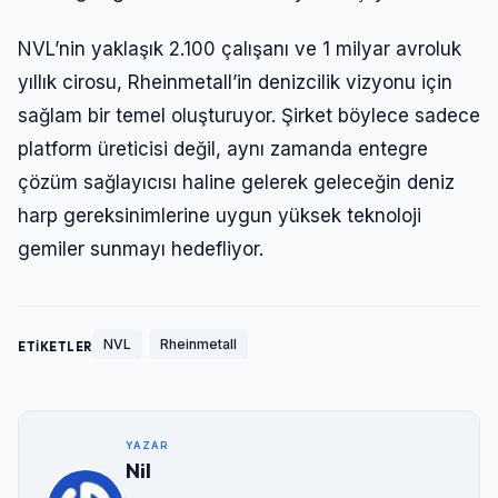
Şifre
NVL’nin yaklaşık 2.100 çalışanı ve 1 milyar avroluk
yıllık cirosu, Rheinmetall’in denizcilik vizyonu için
Beni Hatırla
Şifremi Unuttum
sağlam bir temel oluşturuyor. Şirket böylece sadece
platform üreticisi değil, aynı zamanda entegre
Giriş Yap
çözüm sağlayıcısı haline gelerek geleceğin deniz
harp gereksinimlerine uygun yüksek teknoloji
gemiler sunmayı hedefliyor.
NVL
Rheinmetall
ETİKETLER
YAZAR
Nil