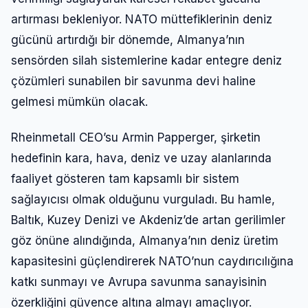
artırması bekleniyor. NATO müttefiklerinin deniz
gücünü artırdığı bir dönemde, Almanya’nın
sensörden silah sistemlerine kadar entegre deniz
çözümleri sunabilen bir savunma devi haline
gelmesi mümkün olacak.
Rheinmetall CEO’su Armin Papperger, şirketin
hedefinin kara, hava, deniz ve uzay alanlarında
faaliyet gösteren tam kapsamlı bir sistem
sağlayıcısı olmak olduğunu vurguladı. Bu hamle,
Giriş Yap
Baltık, Kuzey Denizi ve Akdeniz’de artan gerilimler
göz önüne alındığında, Almanya’nın deniz üretim
Kullanıcı Adı veya E-posta
kapasitesini güçlendirerek NATO’nun caydırıcılığına
katkı sunmayı ve Avrupa savunma sanayisinin
özerkliğini güvence altına almayı amaçlıyor.