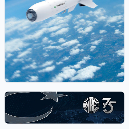
Şifre
Beni Hatırla
Şifremi Unuttum
Giriş Yap