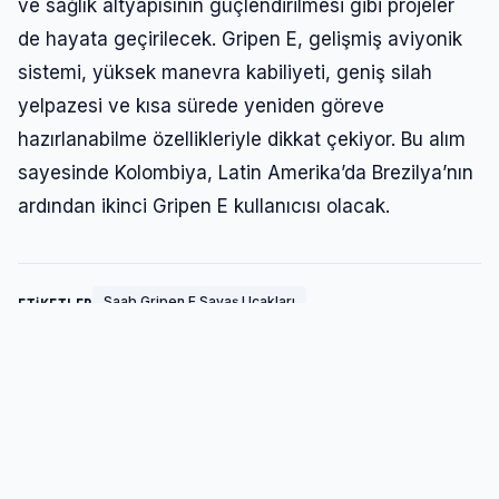
ve sağlık altyapısının güçlendirilmesi gibi projeler
de hayata geçirilecek. Gripen E, gelişmiş aviyonik
sistemi, yüksek manevra kabiliyeti, geniş silah
yelpazesi ve kısa sürede yeniden göreve
hazırlanabilme özellikleriyle dikkat çekiyor. Bu alım
sayesinde Kolombiya, Latin Amerika’da Brezilya’nın
ardından ikinci Gripen E kullanıcısı olacak.
Saab Gripen E Savaş Uçakları
ETİKETLER
YAZAR
Nil
Savunma Hattı editörü. Savunma sanayii,
askeri teknolojiler, havacılık ve deniz