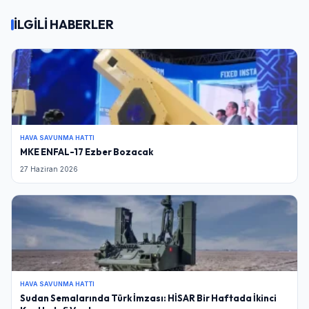
İLGİLİ HABERLER
Kullanıcı Adı veya E-posta
Şifre
HAVA SAVUNMA HATTI
MKE ENFAL-17 Ezber Bozacak
Beni Hatırla
Şifremi Unuttum
27 Haziran 2026
Giriş Yap
HAVA SAVUNMA HATTI
Sudan Semalarında Türk İmzası: HİSAR Bir Haftada İkinci