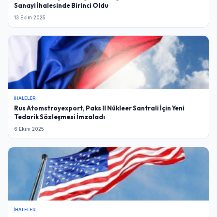
Sanayi İhalesinde Birinci Oldu
Şifre
13 Ekim 2025
Beni Hatırla
Şifremi Unuttum
Giriş Yap
İHALELER
Rus Atomstroyexport, Paks II Nükleer Santrali İçin Yeni
Tedarik Sözleşmesi İmzaladı
6 Ekim 2025
İHALELER