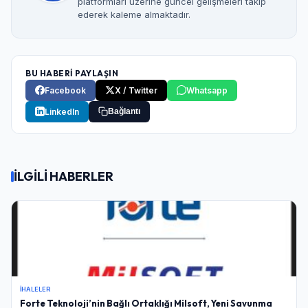
platformları üzerine güncel gelişmeleri takip
ederek kaleme almaktadır.
BU HABERİ PAYLAŞIN
Facebook
X / Twitter
Whatsapp
LinkedIn
Bağlantı
İLGİLİ HABERLER
Giriş Yap
Kullanıcı Adı veya E-posta
İHALELER
Forte Teknoloji’nin Bağlı Ortaklığı Milsoft, Yeni Savunma