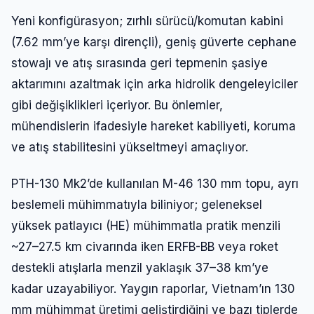
Yeni konfigürasyon; zırhlı sürücü/komutan kabini
(7.62 mm’ye karşı dirençli), geniş güverte cephane
stowajı ve atış sırasında geri tepmenin şasiye
aktarımını azaltmak için arka hidrolik dengeleyiciler
gibi değişiklikleri içeriyor. Bu önlemler,
mühendislerin ifadesiyle hareket kabiliyeti, koruma
ve atış stabilitesini yükseltmeyi amaçlıyor.
PTH-130 Mk2’de kullanılan M-46 130 mm topu, ayrı
beslemeli mühimmatıyla biliniyor; geleneksel
yüksek patlayıcı (HE) mühimmatla pratik menzili
~27–27.5 km civarında iken ERFB-BB veya roket
destekli atışlarla menzil yaklaşık 37–38 km’ye
kadar uzayabiliyor. Yaygın raporlar, Vietnam’ın 130
mm mühimmat üretimi geliştirdiğini ve bazı tiplerde