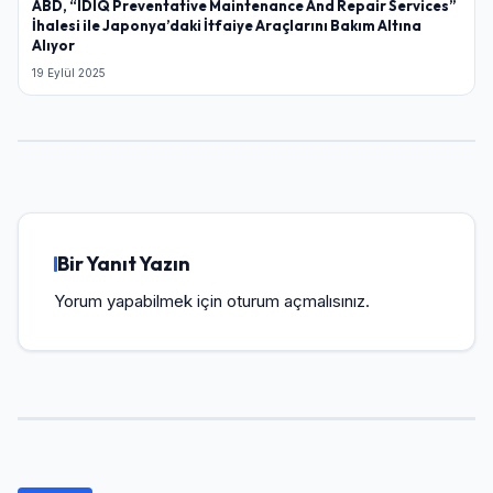
ABD, “IDIQ Preventative Maintenance And Repair Services”
İhalesi ile Japonya’daki İtfaiye Araçlarını Bakım Altına
Alıyor
19 Eylül 2025
Bir Yanıt Yazın
Yorum yapabilmek için
oturum açmalısınız
.