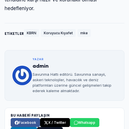
hedefleniyor.
KBRN
Koruyucu Kıyafet
mke
ETİKETLER
YAZAR
admin
Savunma Hattı editörü. Savunma sanayii,
askeri teknolojiler, havacılık ve deniz
platformları üzerine güncel gelişmeleri takip
Giriş Yap
ederek kaleme almaktadır.
Kullanıcı Adı veya E-posta
BU HABERİ PAYLAŞIN
Facebook
X / Twitter
Whatsapp