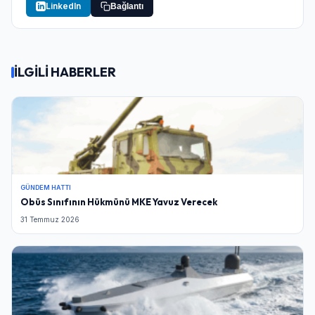
LinkedIn
Bağlantı
Şifre
İLGİLİ HABERLER
Beni Hatırla
Şifremi Unuttum
Giriş Yap
GÜNDEM HATTI
Obüs Sınıfının Hükmünü MKE Yavuz Verecek
31 Temmuz 2026