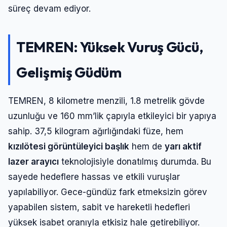
süreç devam ediyor.
TEMREN: Yüksek Vuruş Gücü,
Gelişmiş Güdüm
TEMREN, 8 kilometre menzili, 1.8 metrelik gövde
uzunluğu ve 160 mm’lik çapıyla etkileyici bir yapıya
sahip. 37,5 kilogram ağırlığındaki füze, hem
kızılötesi görüntüleyici başlık
hem de
yarı aktif
Giriş Yap
lazer arayıcı
teknolojisiyle donatılmış durumda. Bu
sayede hedeflere hassas ve etkili vuruşlar
Kullanıcı Adı veya E-posta
yapılabiliyor. Gece-gündüz fark etmeksizin görev
yapabilen sistem, sabit ve hareketli hedefleri
yüksek isabet oranıyla etkisiz hale getirebiliyor.