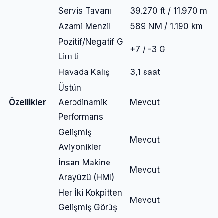
Servis Tavanı
39.270 ft / 11.970 m
Azami Menzil
589 NM / 1.190 km
Pozitif/Negatif G
+7 / -3 G
Limiti
Havada Kalış
3,1 saat
Üstün
Özellikler
Aerodinamik
Mevcut
Performans
Gelişmiş
Mevcut
Aviyonikler
İnsan Makine
Mevcut
Arayüzü (HMI)
Her İki Kokpitten
Mevcut
Gelişmiş Görüş