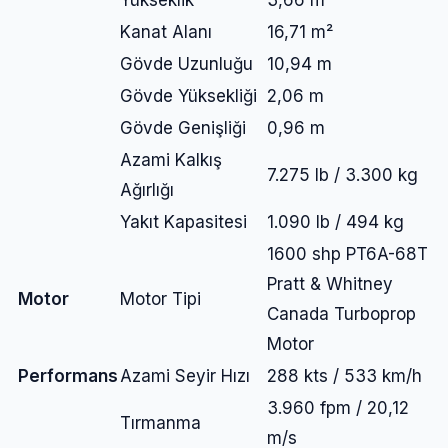
Yükseklik
3,66 m
Kanat Alanı
16,71 m²
Gövde Uzunluğu
10,94 m
Gövde Yüksekliği
2,06 m
Gövde Genişliği
0,96 m
Azami Kalkış
7.275 lb / 3.300 kg
Ağırlığı
Yakıt Kapasitesi
1.090 lb / 494 kg
1600 shp PT6A-68T
Pratt & Whitney
Motor
Motor Tipi
Canada Turboprop
Motor
Performans
Azami Seyir Hızı
288 kts / 533 km/h
3.960 fpm / 20,12
Tırmanma
m/s