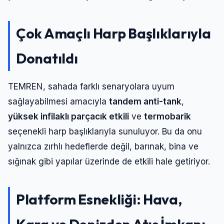
Şifre
Çok Amaçlı Harp Başlıklarıyla
Beni Hatırla
Şifremi Unuttum
Donatıldı
Giriş Yap
TEMREN, sahada farklı senaryolara uyum
sağlayabilmesi amacıyla
tandem anti-tank
,
yüksek infilaklı parçacık etkili
ve
termobarik
seçenekli harp başlıklarıyla sunuluyor. Bu da onu
yalnızca zırhlı hedeflerde değil, barınak, bina ve
sığınak gibi yapılar üzerinde de etkili hale getiriyor.
Platform Esnekliği: Hava,