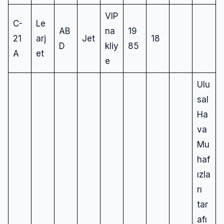
VIP
C-
Le
AB
na
19
21
arj
Jet
18
D
kliy
85
A
et
e
Ulu
sal
Ha
va
Mu
haf
ızla
rı
tar
afı