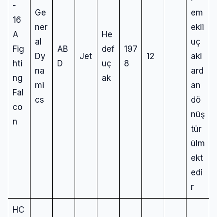
-
Ge
em
16
ner
ekli
A
He
al
uç
Fig
AB
def
197
Dy
Jet
12
akl
hti
D
uç
8
na
ard
ng
ak
mi
an
Fal
cs
dö
co
nüş
n
tür
ülm
ekt
edi
r
HC