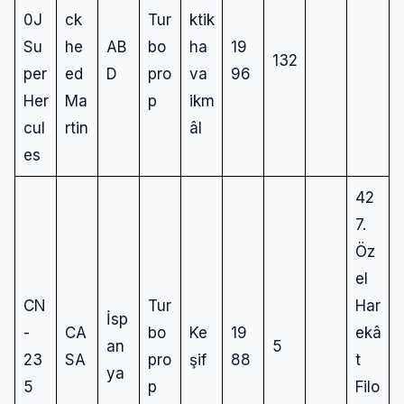
0J
ck
Tur
ktik
Su
he
AB
bo
ha
19
132
per
ed
D
pro
va
96
Her
Ma
p
ikm
cul
rtin
âl
es
42
7.
Öz
el
CN
Tur
Har
İsp
-
CA
bo
Ke
19
ekâ
an
5
23
SA
pro
şif
88
t
ya
5
p
Filo