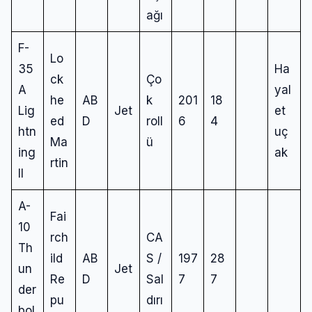
ağı
F-
Lo
35
Ha
ck
Ço
A
yal
he
AB
k
201
18
Lig
Jet
et
ed
D
roll
6
4
htn
uç
Ma
ü
ing
ak
rtin
II
A-
Fai
10
rch
CA
Th
ild
AB
S /
197
28
un
Jet
Re
D
Sal
7
7
der
pu
dırı
bol