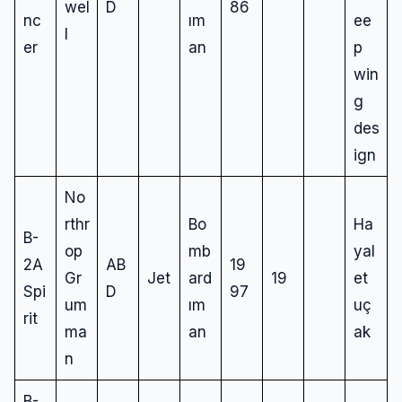
wel
D
86
nc
ım
ee
l
er
an
p
win
g
des
ign
No
rthr
Bo
Ha
B-
op
mb
yal
2A
AB
19
Gr
Jet
ard
19
et
Spi
D
97
um
ım
uç
rit
ma
an
ak
n
B-