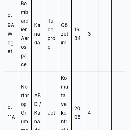
Bo
mb
E-
ard
Tur
9A
Ka
Gö
ier
bo
19
Wi
na
zet
3
Aer
pro
84
dg
da
im
os
p
et
pa
ce
Ko
No
mu
rthr
AB
ta
op
D /
ve
E-
20
Gr
Ka
Jet
ko
4
11A
05
um
na
ntr