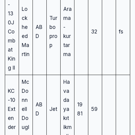
-
Lo
Ara
13
ck
Tur
ma
0J
he
AB
bo
-
Co
32
fs
ed
D
pro
kur
mb
Ma
p
tar
at
rtin
ma
Kin
g II
Mc
Ha
KC
Do
va
-10
nn
da
AB
19
Ext
ell
Jet
ya
59
D
81
en
Do
kıt
der
ugl
ikm