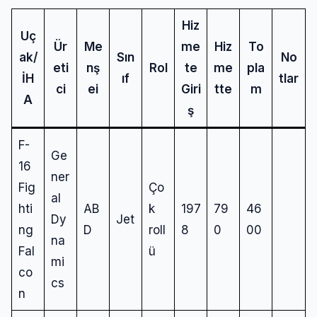
Hiz
Uç
Ür
Me
me
Hiz
To
ak/
Sın
No
eti
nş
Rol
te
me
pla
İH
ıf
tlar
ci
ei
Giri
tte
m
A
ş
F-
Ge
16
ner
Fig
Ço
al
hti
AB
k
197
79
46
Dy
Jet
ng
D
roll
8
0
00
na
Fal
ü
mi
co
cs
n