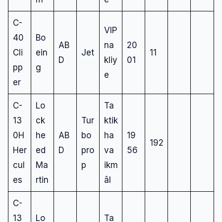
C-
VIP
40
Bo
AB
na
20
Cli
ein
Jet
11
D
kliy
01
pp
g
e
er
C-
Lo
Ta
13
ck
Tur
ktik
0H
he
AB
bo
ha
19
192
Her
ed
D
pro
va
56
cul
Ma
p
ikm
es
rtin
âl
C-
13
Lo
Ta