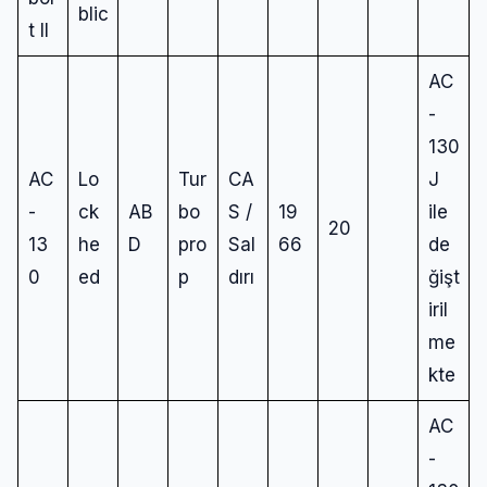
blic
t II
AC
-
130
AC
Lo
Tur
CA
J
-
ck
AB
bo
S /
19
ile
20
13
he
D
pro
Sal
66
de
0
ed
p
dırı
ğişt
iril
me
kte
AC
-