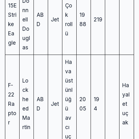
Do
15E
Ço
nn
Stri
AB
k
19
ell
Jet
219
ke
D
roll
88
Do
Ea
ü
ugl
gle
as
Ha
va
Lo
üst
F-
Ha
ck
ünl
22
yal
he
AB
üğ
20
19
Ra
Jet
et
ed
D
ü
05
4
pto
uç
Ma
av
r
ak
rtin
cı
uç