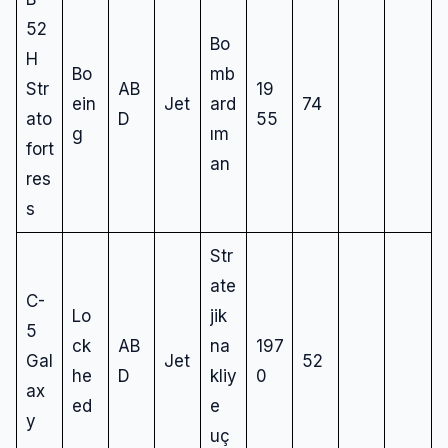
52
Bo
H
Bo
mb
Str
AB
19
ein
Jet
ard
74
ato
D
55
g
ım
fort
an
res
s
Str
ate
C-
Giriş Yap
Lo
jik
5
ck
AB
na
197
Gal
Jet
52
Kullanıcı Adı veya E-posta
he
D
kliy
0
ax
ed
e
y
uç