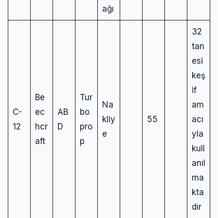
Şifre
ağı
32
tan
Beni Hatırla
Şifremi Unuttum
esi
keş
Giriş Yap
if
Be
Tur
Na
am
C-
ec
AB
bo
kliy
55
acı
12
hcr
D
pro
e
yla
aft
p
kull
anıl
ma
kta
dır