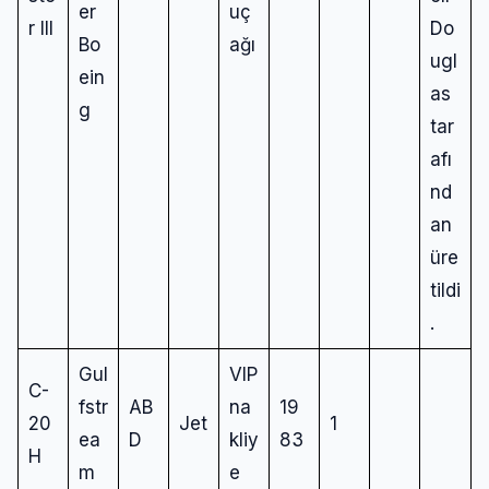
er
uç
r III
Do
Bo
ağı
ugl
ein
as
g
tar
afı
nd
an
üre
tildi
.
Gul
VIP
C-
fstr
AB
na
19
20
Jet
1
ea
D
kliy
83
H
m
e