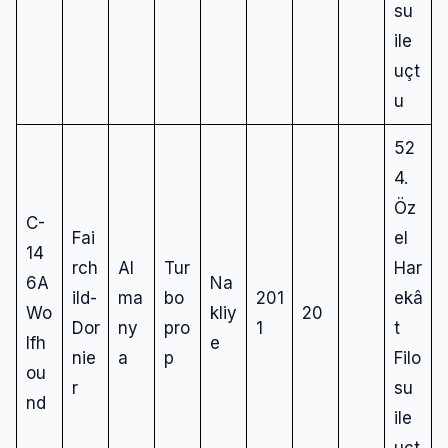
su
ile
uçt
u
52
4.
Öz
C-
Fai
el
14
rch
Al
Tur
Har
6A
Na
ild-
ma
bo
201
ekâ
Wo
kliy
20
Dor
ny
pro
1
t
lfh
e
nie
a
p
Filo
ou
r
su
nd
ile
uçt