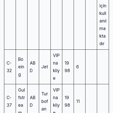
için
kull
anıl
ma
kta
dır
VIP
Bo
C-
AB
na
19
ein
Jet
6
32
D
kliy
98
g
e
Gul
VIP
Tur
C-
fstr
AB
na
19
bof
11
37
ea
D
kliy
98
an
m
e