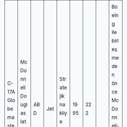
Bo
ein
g
ile
birl
eş
me
Mc
de
Do
n
nn
Str
C-
ön
ell
ate
17A
ce
Do
jik
Glo
Mc
ugl
AB
na
19
22
be
Jet
Do
as
D
kliy
95
2
ma
nn
lat
e
ste
ell-