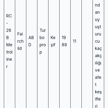
nd
an
RC
uy
-
uşt
26
Tur
Fai
uru
B
AB
bo
Ke
19
rch
11
cu
Me
D
pro
şif
89
ild
kaç
trol
p
akç
ine
ılığı
r
ve
afe
t
keş
ifle
ri