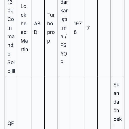
13
dar
Lo
0J
kar
ck
Tur
Co
ıştı
he
AB
bo
197
m
rm
7
ed
D
pro
8
ma
a /
Ma
p
nd
PS
rtin
o
YO
Sol
P
o III
Şu
an
da
ön
cek
QF
i