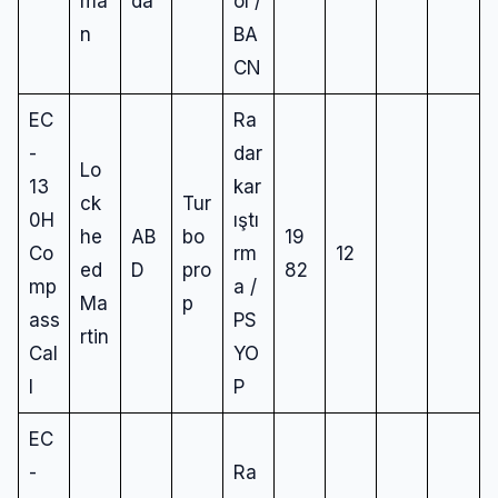
ma
da
ol /
n
BA
CN
EC
Ra
-
dar
Lo
13
kar
ck
Tur
0H
ıştı
he
AB
bo
19
Co
rm
12
ed
D
pro
82
mp
a /
Ma
p
ass
PS
rtin
Cal
YO
l
P
EC
-
Ra