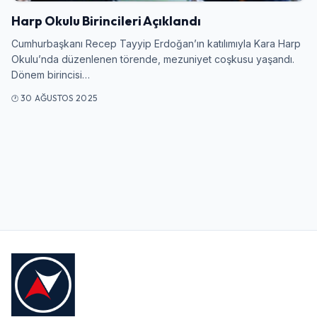
Harp Okulu Birincileri Açıklandı
Kullanıcı Adı veya E-posta
Cumhurbaşkanı Recep Tayyip Erdoğan’ın katılımıyla Kara Harp
Okulu’nda düzenlenen törende, mezuniyet coşkusu yaşandı.
Dönem birincisi…
30 AĞUSTOS 2025
Şifre
Beni Hatırla
Şifremi Unuttum
Giriş Yap