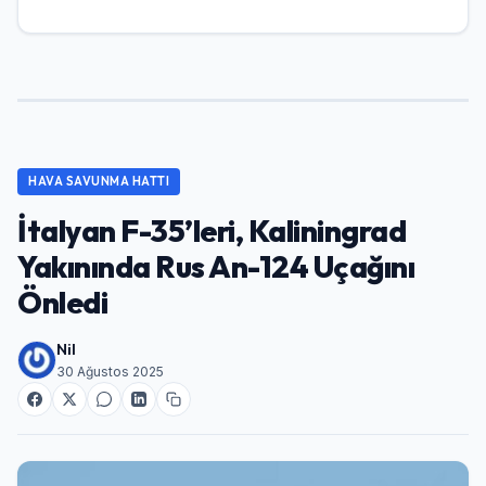
Şifre
Beni Hatırla
Şifremi Unuttum
Giriş Yap
HAVA SAVUNMA HATTI
İtalyan F-35’leri, Kaliningrad
Yakınında Rus An-124 Uçağını
Önledi
Nil
30 Ağustos 2025