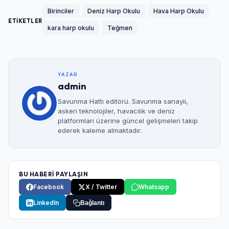
Birinciler
Deniz Harp Okulu
Hava Harp Okulu
ETİKETLER
kara harp okulu
Teğmen
YAZAR
admin
Savunma Hattı editörü. Savunma sanayii,
askeri teknolojiler, havacılık ve deniz
platformları üzerine güncel gelişmeleri takip
ederek kaleme almaktadır.
BU HABERİ PAYLAŞIN
Facebook
X / Twitter
Whatsapp
LinkedIn
Bağlantı