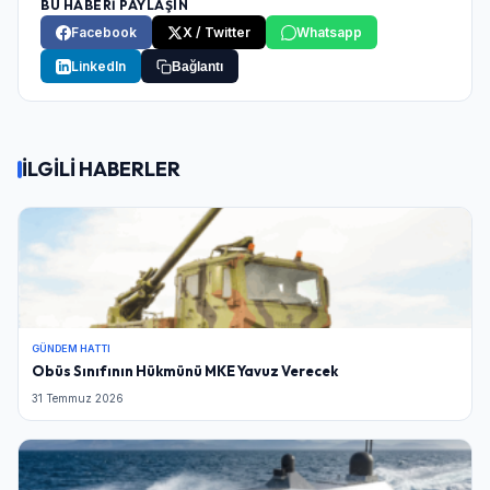
BU HABERİ PAYLAŞIN
Facebook
X / Twitter
Whatsapp
LinkedIn
Bağlantı
İLGİLİ HABERLER
Giriş Yap
GÜNDEM HATTI
Obüs Sınıfının Hükmünü MKE Yavuz Verecek
31 Temmuz 2026
Kullanıcı Adı veya E-posta