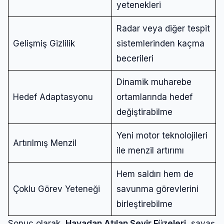
yetenekleri
Radar veya diğer tespit
Gelişmiş Gizlilik
sistemlerinden kaçma
becerileri
Dinamik muharebe
Hedef Adaptasyonu
ortamlarında hedef
değiştirabilme
Yeni motor teknolojileri
Artırılmış Menzil
ile menzil artırımı
Hem saldırı hem de
Çoklu Görev Yeteneği
savunma görevlerini
birleştirebilme
Sonuç olarak,
Havadan Atılan Seyir Füzeleri
, savaş