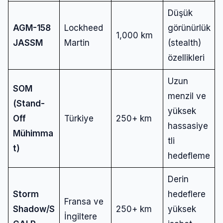
Düşük
AGM-158
Lockheed
görünürlük
1,000 km
JASSM
Martin
(stealth)
özellikleri
Uzun
SOM
menzil ve
(Stand-
yüksek
Off
Türkiye
250+ km
hassasiye
Mühimma
tli
t)
hedefleme
Derin
Storm
hedeflere
Fransa ve
Shadow/S
250+ km
yüksek
İngiltere