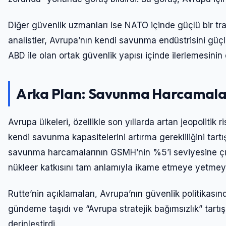
Diğer güvenlik uzmanları ise NATO içinde güçlü bir tr
analistler, Avrupa’nın kendi savunma endüstrisini güç
ABD ile olan ortak güvenlik yapısı içinde ilerlemesini
Arka Plan: Savunma Harcamalar
Avrupa ülkeleri, özellikle son yıllarda artan jeopolitik r
kendi savunma kapasitelerini artırma gerekliliğini ta
savunma harcamalarının GSMH’nin %5’i seviyesine çık
nükleer katkısını tam anlamıyla ikame etmeye yetme
Rutte’nin açıklamaları, Avrupa’nın güvenlik politikasınd
gündeme taşıdı ve “Avrupa stratejik bağımsızlık” tartı
derinleştirdi.