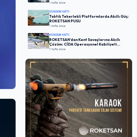
1 hafta önce
GÜNDEM HATTI
Taktik Tekerlekli Platformlarda Akıllı Güç:
ROKETSAN PUSU
1 hafta önce
GÜNDEM HATTI
ROKETSAN’dan Kent Savaşlarına Akıllı
Çözüm: CİDA Operasyonel Kabiliyeti
Artırıyor
1 hafta önce