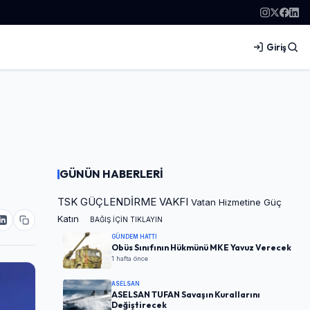
Giriş
GÜNÜN HABERLERİ
TSK GÜÇLENDİRME VAKFI
Vatan Hizmetine Güç
Katın
BAĞIŞ İÇİN TIKLAYIN
GÜNDEM HATTI
Obüs Sınıfının Hükmünü MKE Yavuz Verecek
1 hafta önce
ASELSAN
ASELSAN TUFAN Savaşın Kurallarını
Değiştirecek