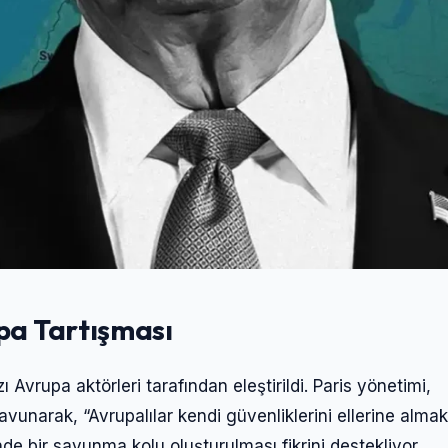
Giriş Yap
pa Tartışması
Kullanıcı Adı veya E-posta
Avrupa aktörleri tarafından eleştirildi. Paris yönetimi,
vunarak, “Avrupalılar kendi güvenliklerini ellerine almak
de bir savunma kolu oluşturulması fikrini destekliyor.