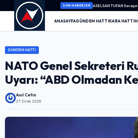
ASELSAN TUFAN Savaşın K
SON HABERLER
ANASAYFA
GÜNDEM HATTI
KARA HATTI
H
GÜNDEM HATTI
NATO Genel Sekreteri Ru
Uyarı: “ABD Olmadan Ke
Anıl Cetin
27 Ocak 2026