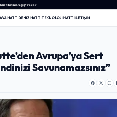
urallarını Değiştirecek
AVA HATTI
DENIZ HATTI
TEKNOLOJI HATTI
İLETIŞIM
tte’den Avrupa’ya Sert
ndinizi Savunamazsınız”