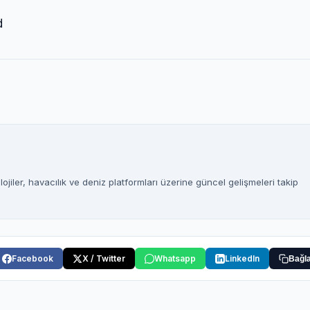
d
jiler, havacılık ve deniz platformları üzerine güncel gelişmeleri takip
Facebook
X / Twitter
Whatsapp
LinkedIn
Bağla