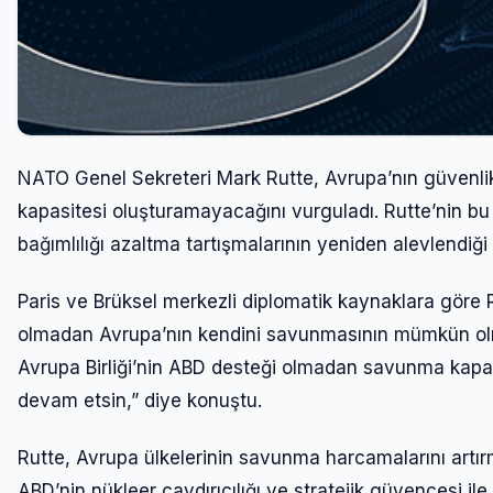
NATO Genel Sekreteri Mark Rutte, Avrupa’nın güvenlik s
kapasitesi oluşturamayacağını vurguladı. Rutte’nin bu 
bağımlılığı azaltma tartışmalarının yeniden alevlendiği
Paris ve Brüksel merkezli diplomatik kaynaklara göre 
olmadan Avrupa’nın kendini savunmasının mümkün olmad
Avrupa Birliği’nin ABD desteği olmadan savunma kapa
devam etsin,” diye konuştu.
Rutte, Avrupa ülkelerinin savunma harcamalarını artır
ABD’nin nükleer caydırıcılığı ve stratejik güvencesi il