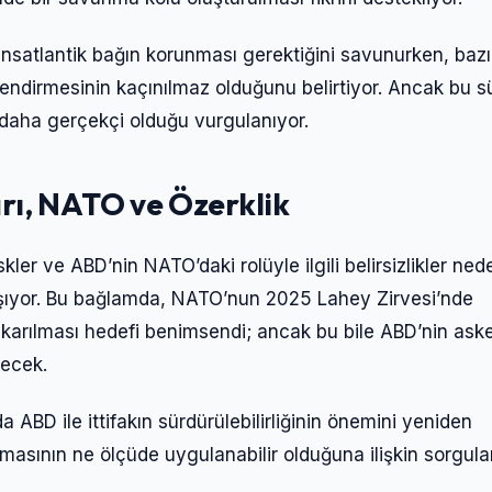
Şifre
ansatlantik bağın korunması gerektiğini savunurken, bazı
lendirmesinin kaçınılmaz olduğunu belirtiyor. Ancak bu s
Beni Hatırla
Şifremi Unuttum
n daha gerçekçi olduğu vurgulanıyor.
Giriş Yap
ı, NATO ve Özerklik
iskler ve ABD’nin NATO’daki rolüyle ilgili belirsizlikler ned
rtışıyor. Bu bağlamda, NATO’nun 2025 Lahey Zirvesi’nde
arılması hedefi benimsendi; ancak bu bile ABD’nin aske
yecek.
a ABD ile ittifakın sürdürülebilirliğinin önemini yeniden
şmasının ne ölçüde uygulanabilir olduğuna ilişkin sorgula