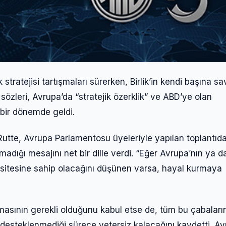
tratejisi tartışmaları sürerken, Birlik’in kendi başına 
sözleri, Avrupa’da “stratejik özerklik” ve ABD’ye olan
 bir dönemde geldi.
Rutte, Avrupa Parlamentosu üyeleriyle yapılan toplantıd
ığı mesajını net bir dille verdi. “Eğer Avrupa’nın ya d
sitesine sahip olacağını düşünen varsa, hayal kurmaya
masının gerekli olduğunu kabul etse de, tüm bu çabaları
e desteklenmediği sürece yetersiz kalacağını kaydetti. Ay