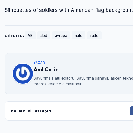
Silhouettes of soldiers with American flag backgroun
AB
abd
avrupa
nato
rutte
ETİKETLER
YAZAR
Anıl Cetin
Savunma Hattı editörü. Savunma sanayii, askeri teknolo
ederek kaleme almaktadır.
BU HABERİ PAYLAŞIN