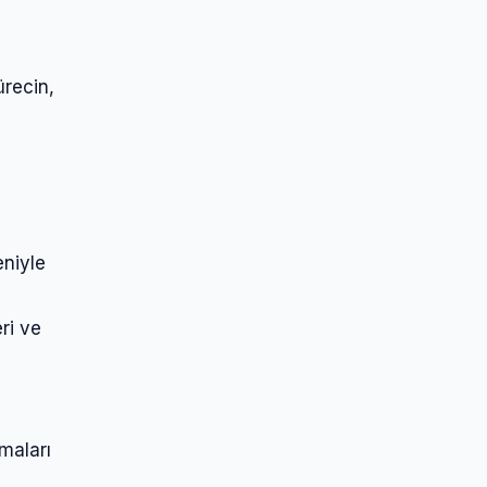
ürecin,
eniyle
ri ve
maları