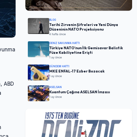
BLOG
Tarihi Zirvenin Şifreleri ve Yeni Dünya
Düzeninin NATO Projeksiyonu
4 hafta önce
DENIZ SAVUNMA HATTI
Türkiye NATO’nun İlk Gemisavar Balistik
savunma
Füze Kabiliyetine Erişti
1 ay önce
GÜNDEM HATTI
MKE ENFAL-17 Ezber Bozacak
1 ay önce
a, ABD
ASELSAN
Kuantum Çağına ASELSAN İmzası
a
1 ay önce
n
rıca,