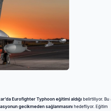
Şifre
Beni Hatırla
Şifremi Unuttum
Giriş Yap
tar’da Eurofighter Typhoon eğitimi aldığı
belirtiliyor. Bu
rasyonun gecikmeden sağlanmasını
hedefliyor. Eğitim