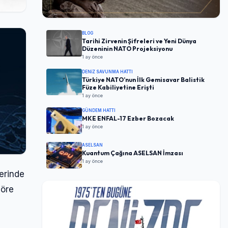
BLOG
Tarihi Zirvenin Şifreleri ve Yeni Dünya
Düzeninin NATO Projeksiyonu
1 ay önce
DENIZ SAVUNMA HATTI
Türkiye NATO’nun İlk Gemisavar Balistik
Füze Kabiliyetine Erişti
1 ay önce
GÜNDEM HATTI
MKE ENFAL-17 Ezber Bozacak
1 ay önce
ASELSAN
Kuantum Çağına ASELSAN İmzası
1 ay önce
erinde
göre