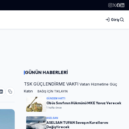
Giriş
GÜNÜN HABERLERİ
TSK GÜÇLENDİRME VAKFI
Vatan Hizmetine Güç
Katın
BAĞIŞ İÇİN TIKLAYIN
GÜNDEM HATTI
Obüs Sınıfının Hükmünü MKE Yavuz Verecek
1 hafta önce
ASELSAN
ASELSAN TUFAN Savaşın Kurallarını
Değiştirecek