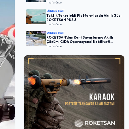
1 hafta önce
GÜNDEM HATTI
Taktik Tekerlekli Platformlarda Akıllı Güç:
ROKETSAN PUSU
1 hafta önce
GÜNDEM HATTI
ROKETSAN’dan Kent Savaşlarına Akıllı
Çözüm: CİDA Operasyonel Kabiliyeti
Artırıyor
1 hafta önce