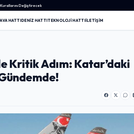
urallarını Değiştirecek
AVA HATTI
DENIZ HATTI
TEKNOLOJI HATTI
İLETIŞIM
e Kritik Adım: Katar’daki
r Gündemde!