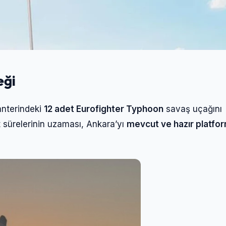
eği
anterindeki
12 adet Eurofighter Typhoon
savaş uçağını
t sürelerinin uzaması, Ankara’yı
mevcut ve hazır platfo
Giriş Yap
Kullanıcı Adı veya E-posta