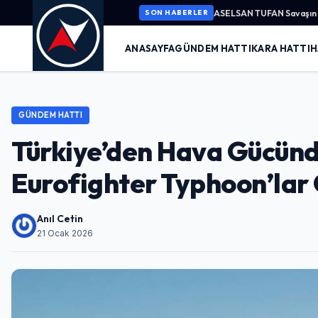
ASELSAN TUFAN Savaşın K
SON HABERLER
ANASAYFA
GÜNDEM HATTI
KARA HATTI
H
GÜNDEM HATTI
Türkiye’den Hava Gücünd
Eurofighter Typhoon’la
Anıl Cetin
21 Ocak 2026