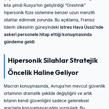
kıta şimdi Rusya’nın geliştirdiği “Oreshnik”
hipersonik füze sistemine benzer uzun menzilli
silahlar edinmek zorunda. Bu açıklama, Fransız
liderin ülkesinin güneyindeki
Istres Hava Üssü’nde
askeri personele hitap ettiği konuşmasında
gündeme geldi.
Hipersonik Silahlar Stratejik
Öncelik Haline Geliyor
Giriş Yap
Macron konuşmasında, Avrupa’nın mevcut güvenlik
Kullanıcı Adı veya E-posta
ortamının dramatik şekilde değiştiğini ve artık
kıtanın kendi güvenliğini sadece geleneksel
araçlarla koruyamayacağını vurguladı. Bu