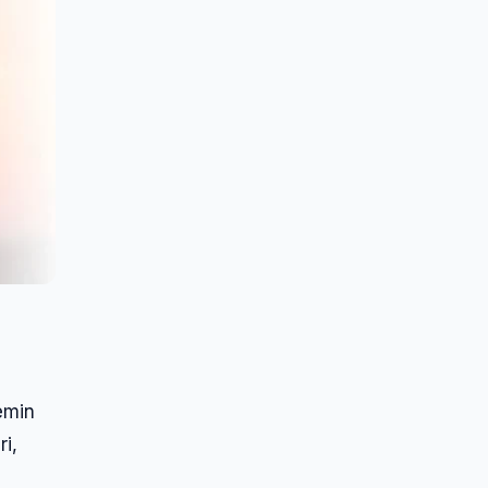
temin
ri,