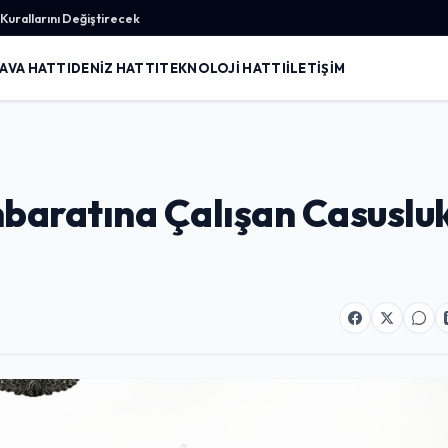
urallarını Değiştirecek
AVA HATTI
DENIZ HATTI
TEKNOLOJI HATTI
İLETIŞIM
ihbaratına Çalışan Casuslu