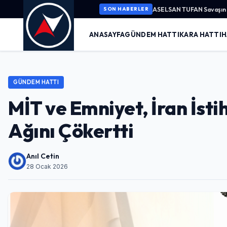
ASELSAN TUFAN Savaşın K
SON HABERLER
ANASAYFA
GÜNDEM HATTI
KARA HATTI
H
GÜNDEM HATTI
MİT ve Emniyet, İran İst
Ağını Çökertti
Anıl Cetin
28 Ocak 2026