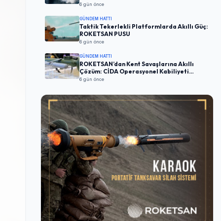
6 gün önce
GÜNDEM HATTI
Taktik Tekerlekli Platformlarda Akıllı Güç:
ROKETSAN PUSU
6 gün önce
GÜNDEM HATTI
ROKETSAN’dan Kent Savaşlarına Akıllı
Çözüm: CİDA Operasyonel Kabiliyeti
Artırıyor
6 gün önce