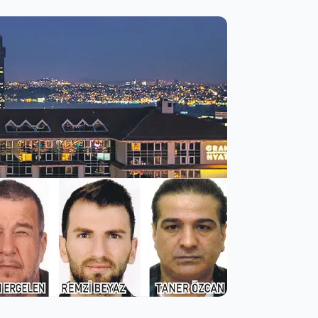
Şifre
Beni Hatırla
Şifremi Unuttum
Giriş Yap