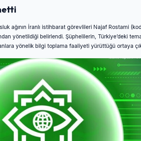
netti
k ağının İranlı istihbarat görevlileri Najaf Rostami (kod
an yönetildiği belirlendi. Şüphelilerin, Türkiye’deki tem
nlara yönelik bilgi toplama faaliyeti yürüttüğü ortaya çık