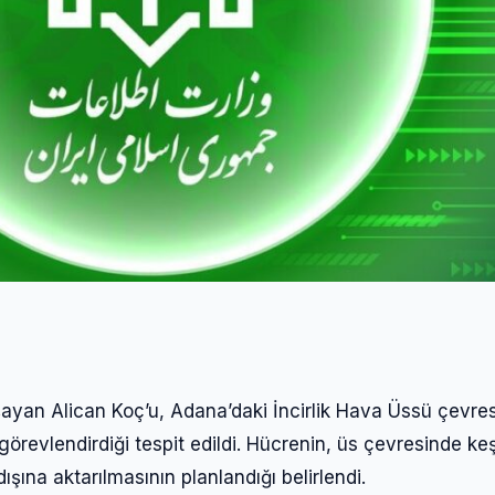
Giriş Yap
aşayan Alican Koç’u, Adana’daki İncirlik Hava Üssü çevre
Kullanıcı Adı veya E-posta
örevlendirdiği tespit edildi. Hücrenin, üs çevresinde keş
ışına aktarılmasının planlandığı belirlendi.