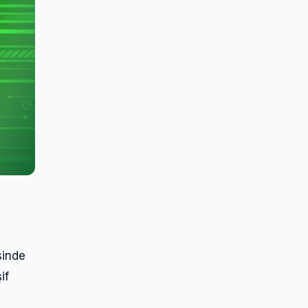
sinde
if