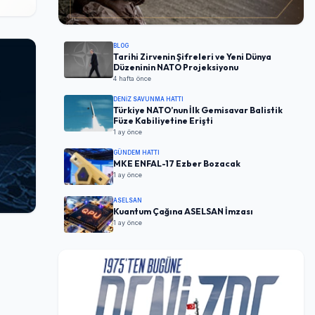
BLOG
Tarihi Zirvenin Şifreleri ve Yeni Dünya
Düzeninin NATO Projeksiyonu
4 hafta önce
DENIZ SAVUNMA HATTI
Türkiye NATO’nun İlk Gemisavar Balistik
Füze Kabiliyetine Erişti
1 ay önce
GÜNDEM HATTI
MKE ENFAL-17 Ezber Bozacak
1 ay önce
ASELSAN
Kuantum Çağına ASELSAN İmzası
1 ay önce