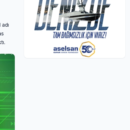
 adı
as
tı.