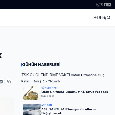
Giriş
k
GÜNÜN HABERLERİ
TSK GÜÇLENDİRME VAKFI
Vatan Hizmetine Güç
Katın
BAĞIŞ İÇİN TIKLAYIN
GÜNDEM HATTI
Obüs Sınıfının Hükmünü MKE Yavuz Verecek
6 gün önce
ASELSAN
ASELSAN TUFAN Savaşın Kurallarını
Değiştirecek